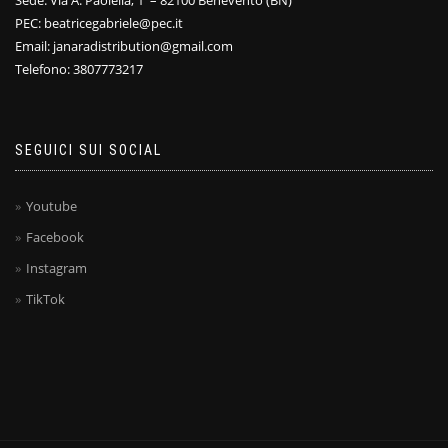
Sede: Via A. Paolella, 1 – 82100 Benevento (BN)
PEC: beatricegabriele@pec.it
Email: janaradistribution@gmail.com
Telefono: 3807773217
SEGUICI SUI SOCIAL
Youtube
Facebook
Instagram
TikTok