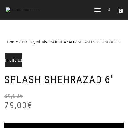
NAVIGAZIONE
0
TOGGLE
Home
/
Diril Cymbals
/
SHEHRAZAD
/ SPLASH SHEHRAZAD 6″
In offerta!
SPLASH SHEHRAZAD 6″
89,00
€
Il
Il
pr
pr
79,00
€
or
at
er
è:
89
79