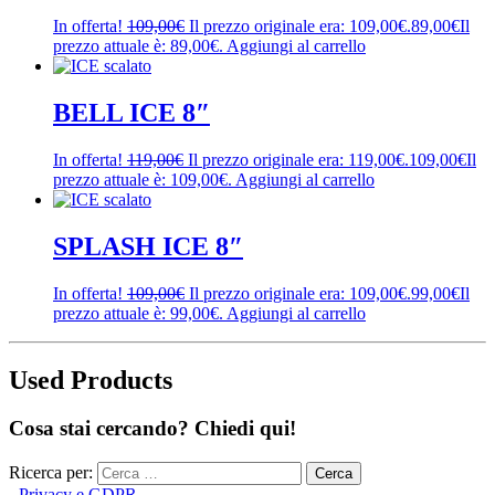
In offerta!
109,00
€
Il prezzo originale era: 109,00€.
89,00
€
Il
prezzo attuale è: 89,00€.
Aggiungi al carrello
BELL ICE 8″
In offerta!
119,00
€
Il prezzo originale era: 119,00€.
109,00
€
Il
prezzo attuale è: 109,00€.
Aggiungi al carrello
SPLASH ICE 8″
In offerta!
109,00
€
Il prezzo originale era: 109,00€.
99,00
€
Il
prezzo attuale è: 99,00€.
Aggiungi al carrello
Used Products
Cosa stai cercando? Chiedi qui!
Ricerca per:
-
Privacy e GDPR