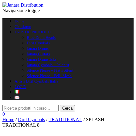
Navigazione toggle
Home
Chi siamo
I NOSTRI PRODOTTI
Blue Drum Heads
Diril Cymbals
Janara Drums
Janara Guitars
Janara Drumsticks
Janara Cymbals – Palantir
Silence Please – Piatti Silent
Silence Please – Pelli Mesh
Artisti Diril Cymbals Italia
LOGIN
0
Home
/
Diril Cymbals
/
TRADITIONAL
/ SPLASH
TRADITIONAL 8″