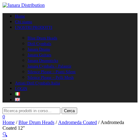
Navigazione toggle
Home
Chi siamo
I NOSTRI PRODOTTI
Blue Drum Heads
Diril Cymbals
Janara Drums
Janara Guitars
Janara Drumsticks
Janara Cymbals – Palantir
Silence Please – Piatti Silent
Silence Please – Pelli Mesh
Artisti Diril Cymbals Italia
LOGIN
0
Home
/
Blue Drum Heads
/
Andromeda Coated
/ Andromeda
Coated 12″
🔍