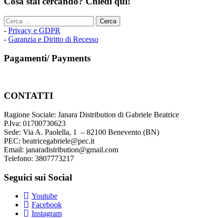
Cosa stai cercando? Chiedi qui!
Ricerca
per:
-
Privacy e GDPR
-
Garanzia e Diritto di Recesso
Pagamenti/ Payments
CONTATTI
Ragione Sociale: Janara Distribution di Gabriele Beatrice
P.Iva: 01700730623
Sede: Via A. Paolella, 1 – 82100 Benevento (BN)
PEC: beatricegabriele@pec.it
Email: janaradistribution@gmail.com
Telefono: 3807773217
Seguici sui Social
Youtube
Facebook
Instagram