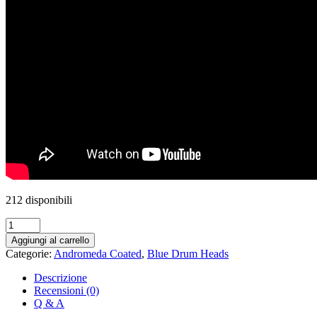
212 disponibili
Andromeda
Coated
Aggiungi al carrello
12"
Categorie:
Andromeda Coated
,
Blue Drum Heads
quantità
Descrizione
Recensioni (0)
Q & A