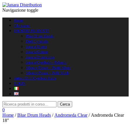
Navigazione toggle
Home
Chi siamo
I NOSTRI PRODOTTI
Blue Drum Heads
Diril Cymbals
Janara Drums
Janara Guitars
Janara Drumsticks
Janara Cymbals – Palantir
Silence Please – Piatti Silent
Silence Please – Pelli Mesh
Artisti Diril Cymbals Italia
LOGIN
0
Home
/
Blue Drum Heads
/
Andromeda Clear
/ Andromeda Clear
18″