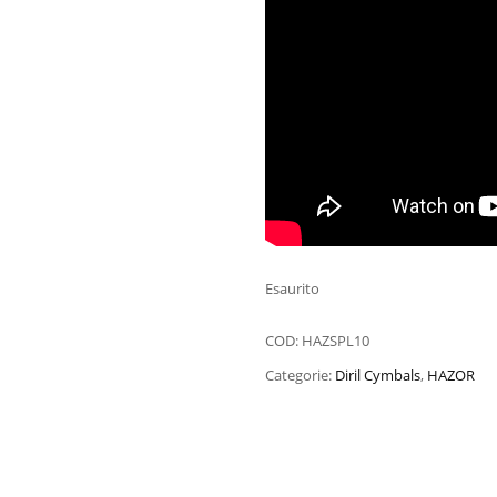
Esaurito
COD:
HAZSPL10
Categorie:
Diril Cymbals
,
HAZOR