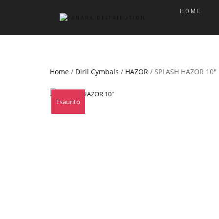
HOME
Home
/
Diril Cymbals
/
HAZOR
/ SPLASH HAZOR 10″
In offerta!
Esaurito