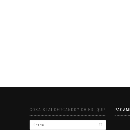
COSA STAI CERCANDO? CHIEDI QUI!
PAGAM