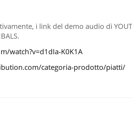
ettivamente, i link del demo audio di YO
YMBALS.
com/watch?v=d1dIa-K0K1A
ibution.com/categoria-prodotto/piatti/