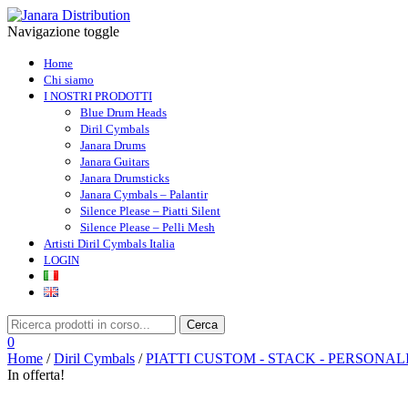
Navigazione toggle
Home
Chi siamo
I NOSTRI PRODOTTI
Blue Drum Heads
Diril Cymbals
Janara Drums
Janara Guitars
Janara Drumsticks
Janara Cymbals – Palantir
Silence Please – Piatti Silent
Silence Please – Pelli Mesh
Artisti Diril Cymbals Italia
LOGIN
0
Home
/
Diril Cymbals
/
PIATTI CUSTOM - STACK - PERSONAL
In offerta!