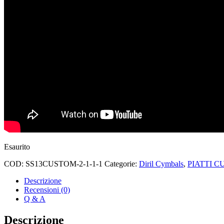
Esaurito
COD:
SS13CUSTOM-2-1-1-1
Categorie:
Diril Cymbals
,
PIATTI C
Descrizione
Recensioni (0)
Q & A
Descrizione