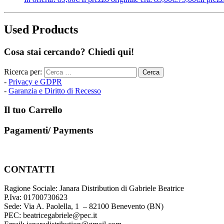
Used Products
Cosa stai cercando? Chiedi qui!
Ricerca per:
-
Privacy e GDPR
-
Garanzia e Diritto di Recesso
Il tuo Carrello
Pagamenti/ Payments
CONTATTI
Ragione Sociale: Janara Distribution di Gabriele Beatrice
P.Iva: 01700730623
Sede: Via A. Paolella, 1 – 82100 Benevento (BN)
PEC: beatricegabriele@pec.it