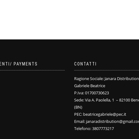
ENTI/ PAYMENTS
CONTATTI
Ragione Sociale: Janara Distribution
Gabriele Beatrice
P.Iva: 01700730623
Sede: Via A. Paolella, 1 – 82100 Be
(BN)
PEC: beatricegabriele@pec.it
Email: janaradistribution@gmail.c
Telefono: 3807773217