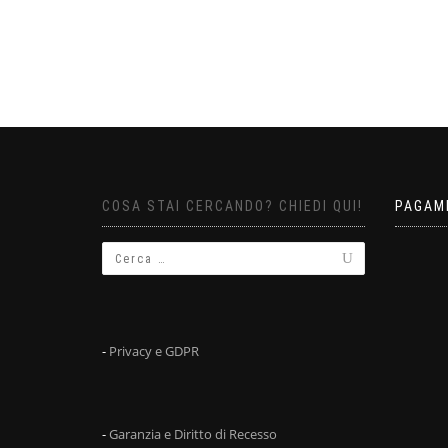
COSA STAI CERCANDO? CHIEDI QUI!
PAGAM
-
Privacy e GDPR
-
Garanzia e Diritto di Recesso